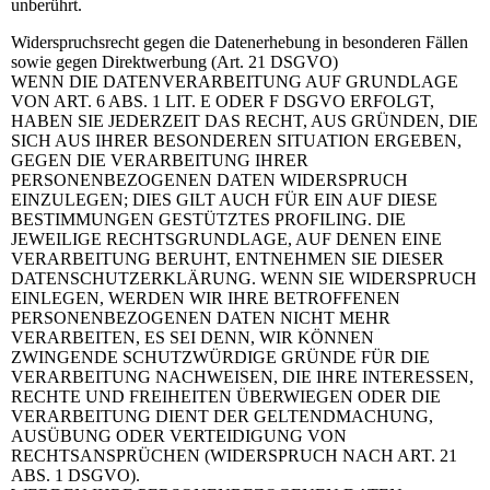
unberührt.
Widerspruchsrecht gegen die Datenerhebung in besonderen Fällen
sowie gegen Direktwerbung (Art. 21 DSGVO)
WENN DIE DATENVERARBEITUNG AUF GRUNDLAGE
VON ART. 6 ABS. 1 LIT. E ODER F DSGVO ERFOLGT,
HABEN SIE JEDERZEIT DAS RECHT, AUS GRÜNDEN, DIE
SICH AUS IHRER BESONDEREN SITUATION ERGEBEN,
GEGEN DIE VERARBEITUNG IHRER
PERSONENBEZOGENEN DATEN WIDERSPRUCH
EINZULEGEN; DIES GILT AUCH FÜR EIN AUF DIESE
BESTIMMUNGEN GESTÜTZTES PROFILING. DIE
JEWEILIGE RECHTSGRUNDLAGE, AUF DENEN EINE
VERARBEITUNG BERUHT, ENTNEHMEN SIE DIESER
DATENSCHUTZERKLÄRUNG. WENN SIE WIDERSPRUCH
EINLEGEN, WERDEN WIR IHRE BETROFFENEN
PERSONENBEZOGENEN DATEN NICHT MEHR
VERARBEITEN, ES SEI DENN, WIR KÖNNEN
ZWINGENDE SCHUTZWÜRDIGE GRÜNDE FÜR DIE
VERARBEITUNG NACHWEISEN, DIE IHRE INTERESSEN,
RECHTE UND FREIHEITEN ÜBERWIEGEN ODER DIE
VERARBEITUNG DIENT DER GELTENDMACHUNG,
AUSÜBUNG ODER VERTEIDIGUNG VON
RECHTSANSPRÜCHEN (WIDERSPRUCH NACH ART. 21
ABS. 1 DSGVO).